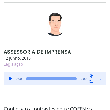
ASSESSORIA DE IMPRENSA
12 junho, 2015
Legislação
Tocador
0:00
0:00
de
x1
áudio
Conheça os contrastes entre COFEN vs.