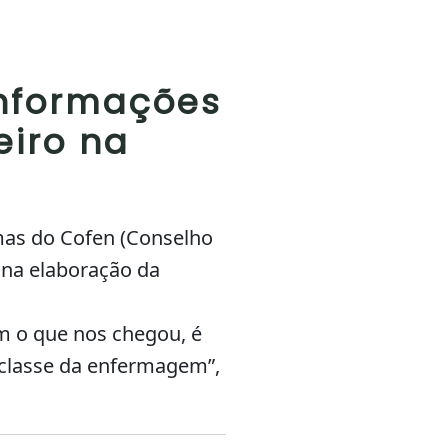
informações
iro na
mas do Cofen (Conselho
 na elaboração da
m o que nos chegou, é
a classe da enfermagem”,