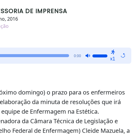
ESSORIA DE IMPRENSA
ho, 2016
ação
Use
0:00
x1
as
setas
para
cima
ou
róximo domingo) o prazo para os enfermeiros
para
elaboração da minuta de resoluções que irá
baixo
 equipe de Enfermagem na Estética.
para
aumentar
nadora da Câmara Técnica de Legislação e
ou
lho Federal de Enfermagem) Cleide Mazuela, a
diminuir