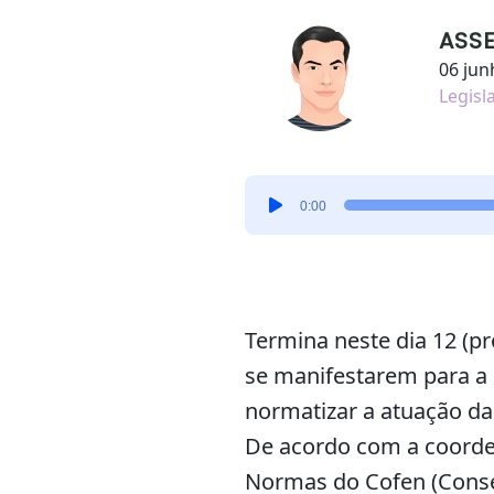
ASS
06 jun
Legisl
Tocador
0:00
de
áudio
Termina neste dia 12 (p
se manifestarem para a 
normatizar a atuação da
De acordo com a coorde
Normas do Cofen (Conse