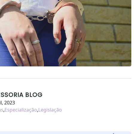
ESSORIA BLOG
il, 2023
as
,
Especialização
,
Legislação