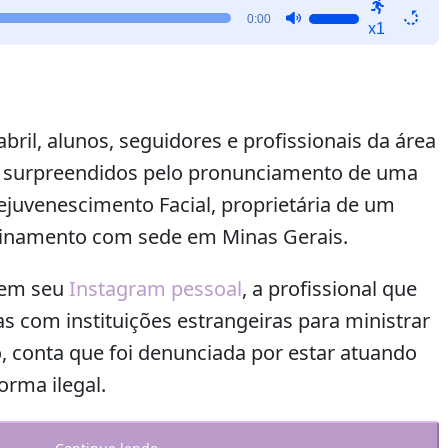
Use
0:00
x1
as
setas
para
cima
ou
abril, alunos, seguidores e profissionais da área
para
m surpreendidos pelo pronunciamento de uma
baixo
ejuvenescimento Facial, proprietária de um
para
aumentar
reinamento com sede em Minas Gerais.
ou
diminuir
 em seu
Instagram pessoal
, a profissional que
o
s com instituições estrangeiras para ministrar
volume.
o, conta que foi denunciada por estar atuando
orma ilegal.