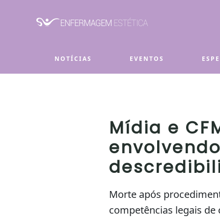
Skip to main content
NOTÍCIAS
EVENTOS
ESP
Mídia e CF
envolvendo 
descredibil
Morte após procedimento 
competências legais de 