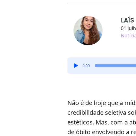
LAÍS
01 jul
Notíci
Tocador
0:00
de
áudio
Não é de hoje que a míd
credibilidade seletiva s
estéticos. Mas, com a at
de óbito envolvendo a re