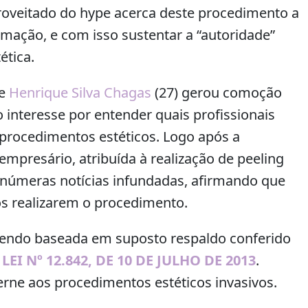
oveitado do hype acerca deste procedimento a
diminuir
rmação, e com isso sustentar a “autoridade”
o
volume.
ética.
de
Henrique Silva Chagas
(27) gerou comoção
o interesse por entender quais profissionais
r procedimentos estéticos. Logo após a
mpresário, atribuída à realização de peeling
inúmeras notícias infundadas, afirmando que
s realizarem o procedimento.
a sendo baseada em suposto respaldo conferido
–
LEI Nº 12.842, DE 10 DE JULHO DE 2013
.
rne aos procedimentos estéticos invasivos.