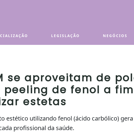
ECIALIZAÇÃO
LEGISLAÇÃO
NEGÓCIOS
M se aproveitam de po
peeling de fenol a fi
izar estetas
estético utilizando fenol (ácido carbólico) ger
cada profissional da saúde.