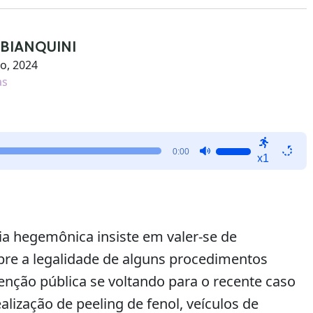
 BIANQUINI
ho, 2024
as
Use
0:00
x1
as
setas
para
cima
ou
ia hegemônica insiste em valer-se de
para
obre a legalidade de alguns procedimentos
baixo
enção pública se voltando para o recente caso
para
aumentar
alização de peeling de fenol, veículos de
ou