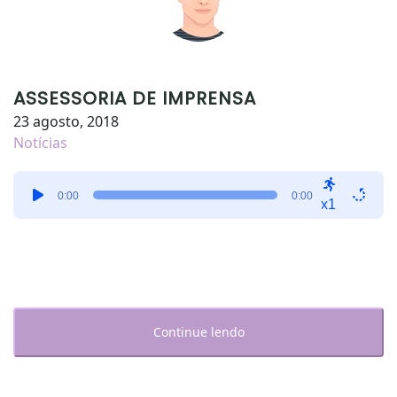
ASSESSORIA DE IMPRENSA
23 agosto, 2018
Notícias
Tocador
0:00
0:00
de
x1
áudio
Continue lendo