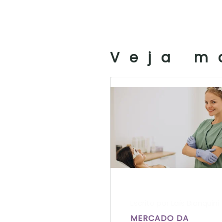
Veja m
Escrito por Laís Bianquini
MERCADO DA