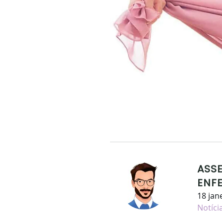
ASSE
ENF
18 jan
Notíci