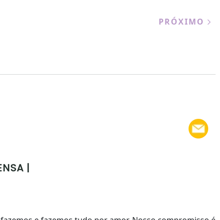
PRÓXIMO
ENSA |
 fazemos e fazemos tudo por amor. Nosso compromisso é