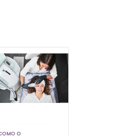
Escrito por Laís Bianquini
COMO O