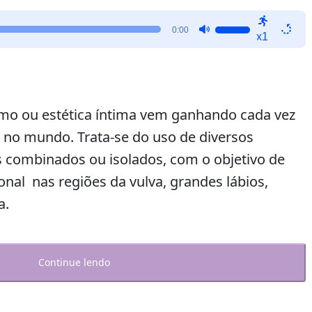
Use
0:00
x1
as
setas
para
cima
ou
imo ou estética íntima vem ganhando cada vez
para
e no mundo. Trata-se do uso de diversos
baixo
 combinados ou isolados, com o objetivo de
para
aumentar
onal nas regiões da vulva, grandes lábios,
ou
a.
diminuir
o
volume.
Continue lendo