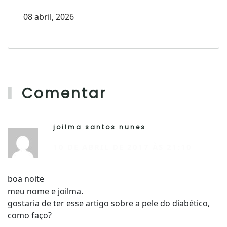
08 abril, 2026
Comentar
joilma santos nunes
R
10 DE ABRIL DE 2017 ÀS 21:10
boa noite
meu nome e joilma.
gostaria de ter esse artigo sobre a pele do diabético,
como faço?