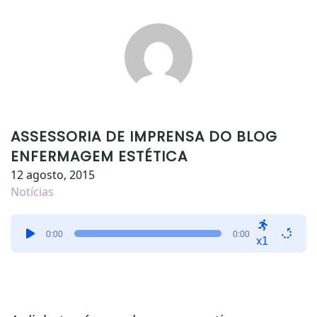
ASSESSORIA DE IMPRENSA DO BLOG
ENFERMAGEM ESTÉTICA
12 agosto, 2015
Notícias
Tocador
0:00
0:00
de
x1
áudio