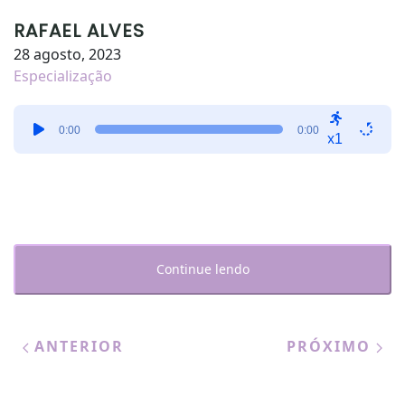
RAFAEL ALVES
28 agosto, 2023
Especialização
Tocador
0:00
0:00
de
x1
áudio
Continue lendo
ANTERIOR
PRÓXIMO