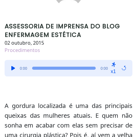
ASSESSORIA DE IMPRENSA DO BLOG
ENFERMAGEM ESTÉTICA
02 outubro, 2015
Procedimentos
Tocador
0:00
0:00
de
x1
áudio
A gordura localizada é uma das principais
queixas das mulheres atuais. E quem não
sonha em acabar com elas sem precisar de
uma cirurgia plástica? Pois é, aí vem a velha