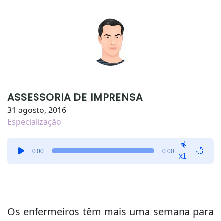
ASSESSORIA DE IMPRENSA
31 agosto, 2016
Especialização
Tocador
0:00
0:00
de
x1
áudio
Os enfermeiros têm mais uma semana para