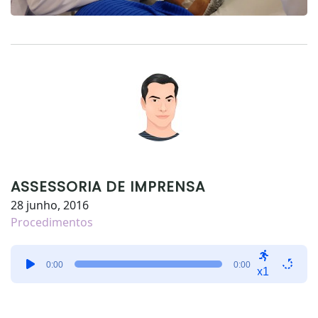
ASSESSORIA DE IMPRENSA
28 junho, 2016
Procedimentos
Tocador
0:00
0:00
de
x1
áudio