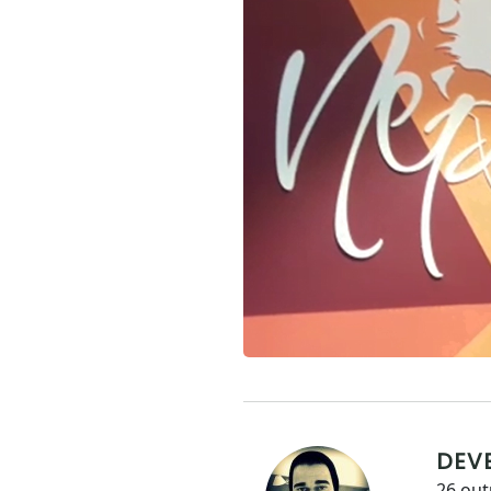
DEV
26 out