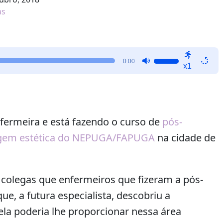
as
Use
0:00
x1
as
setas
para
cima
ou
nfermeira e está fazendo o curso de
pós-
para
gem estética do NEPUGA/FAPUGA
na cidade de
baixo
para
aumentar
ou
e colegas que enfermeiros que fizeram a pós-
diminuir
ue, a futura especialista, descobriu a
o
 ela poderia lhe proporcionar nessa área
volume.