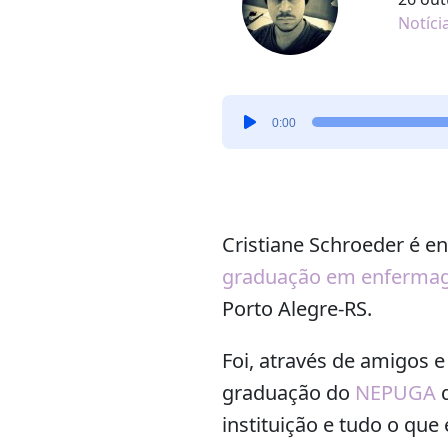
Notíci
Tocador
0:00
de
áudio
Cristiane Schroeder é e
graduação em enferma
Porto Alegre-RS.
Foi, através de amigos 
graduação do
NEPUGA
q
instituição e tudo o que