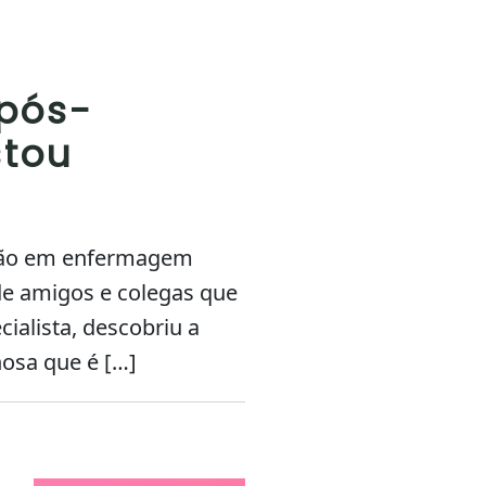
pós-
stou
ação em enfermagem
de amigos e colegas que
ialista, descobriu a
hosa que é […]