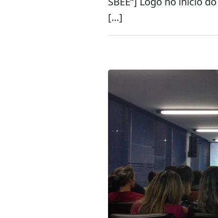
SBEE”] Logo no início d
[…]