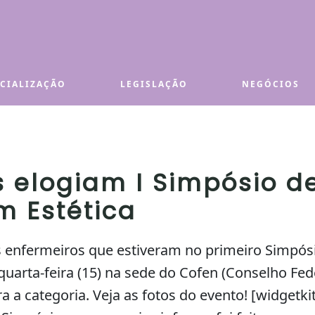
ECIALIZAÇÃO
LEGISLAÇÃO
NEGÓCIOS
s elogiam I Simpósio d
 Estética
s enfermeiros que estiveram no primeiro Simpó
 quarta-feira (15) na sede do Cofen (Conselho F
a a categoria. Veja as fotos do evento! [widgetk