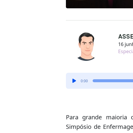
ASS
16 jun
Especi
Tocador
0:00
de
áudio
Para grande maioria 
Simpósio de Enfermagem 