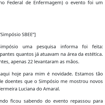
ho Federal de Enfermagem) o evento foi um
para
aumentar
ou
diminuir
o
volume.
”Simpósio SBEE”]
impósio uma pesquisa informa foi feita:
pantes quantos já atuavam na área da estética.
ntes, apenas 22 levantaram as mãos.
 aqui hoje para mim é novidade. Estamos tão
de doentes que o Simpósio me mostrou novos
nfermeira Luciana do Amaral.
ndo ficou sabendo do evento repassou para