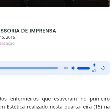
ESSORIA DE IMPRENSA
ho, 2016
alização
Use
0:00
x1
as
setas
para
cima
ou
dos enfermeiros que estiveram no primeiro
para
Estética realizado nesta quarta-feira (15) na
baixo