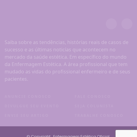
Saiba sobre as tendências, histórias reais de casos de
sucesso e as últimas noticías que acontecem no
mercado da saúde estética. Em específico do mundo
da Enfermagem Estética. A área profissional que tem
mudado as vidas do profissional enfermeiro e de seus
pacientes.
ANUNCIE CONOSCO
FALE CONOSCO
DIVULGUE SEU EVENTO
SEJA COLUNISTA
ENVIE SEU ARTIGO
TRABALHE CONOSCO
© Copyright
. Enfermagem Estética Oficial.