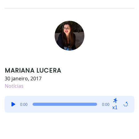
MARIANA LUCERA
30 janeiro, 2017
Notícias
Tocador
0:00
0:00
de
x1
áudio