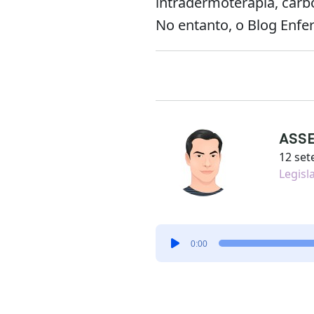
intradermoterapia, carbo
No entanto, o Blog Enfe
ASS
12 set
Legisl
Tocador
0:00
de
áudio