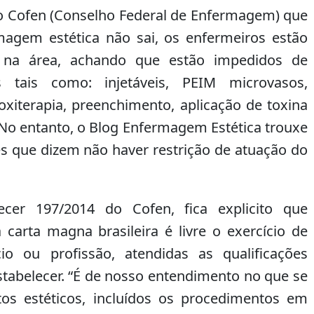
ou
o Cofen (Conselho Federal de Enfermagem) que
para
magem estética não sai, os enfermeiros estão
baixo
r na área, achando que estão impedidos de
para
aumentar
s tais como: injetáveis, PEIM microvasos,
ou
oxiterapia, preenchimento, aplicação de toxina
diminuir
. No entanto, o Blog Enfermagem Estética trouxe
o
volume.
es que dizem não haver restrição de atuação do
cer 197/2014 do Cofen, fica explicito que
carta magna brasileira é livre o exercício de
cio ou profissão, atendidas as qualificações
estabelecer. “É de nosso entendimento no que se
os estéticos, incluídos os procedimentos em