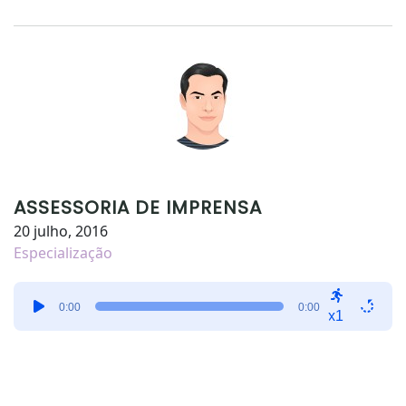
ASSESSORIA DE IMPRENSA
20 julho, 2016
Especialização
Tocador
0:00
0:00
de
x1
áudio