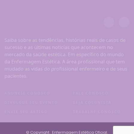
Saiba sobre as tendências, histórias reais de casos de
sucesso e as últimas noticías que acontecem no
mercado da saúde estética. Em específico do mundo
da Enfermagem Estética. A área profissional que tem
mudado as vidas do profissional enfermeiro e de seus
pacientes.
ANUNCIE CONOSCO
FALE CONOSCO
DIVULGUE SEU EVENTO
SEJA COLUNISTA
ENVIE SEU ARTIGO
TRABALHE CONOSCO
© Copyright
. Enfermagem Estética Oficial.