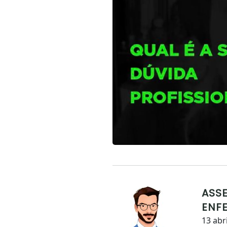
ASSE
ENF
13 abr