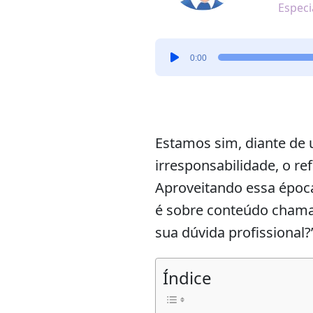
Especi
Tocador
0:00
de
áudio
Estamos sim, diante de 
irresponsabilidade, o re
Aproveitando essa época
é sobre conteúdo chama
sua dúvida profissional?”
Índice