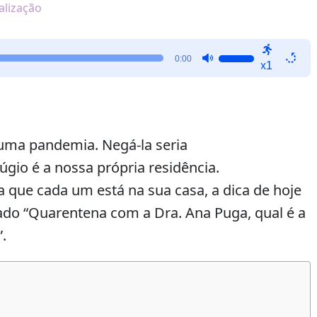
alização
Use
0:00
x1
as
setas
para
cima
ou
uma pandemia. Negá-la seria
para
fúgio é a nossa própria residência.
baixo
 que cada um está na sua casa, a dica de hoje
para
aumentar
do “Quarentena com a Dra. Ana Puga, qual é a
ou
.
diminuir
o
volume.