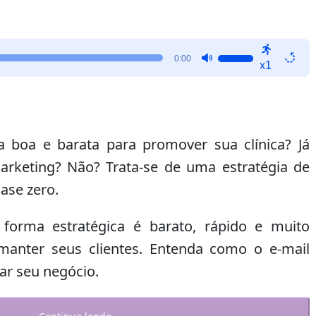
Use
0:00
x1
as
setas
para
cima
ou
 boa e barata para promover sua clínica? Já
para
marketing? Não? Trata-se de uma estratégia de
baixo
ase zero.
para
aumentar
ou
 forma estratégica é barato, rápido e muito
diminuir
e manter seus clientes. Entenda como o e-mail
o
ar seu negócio.
volume.