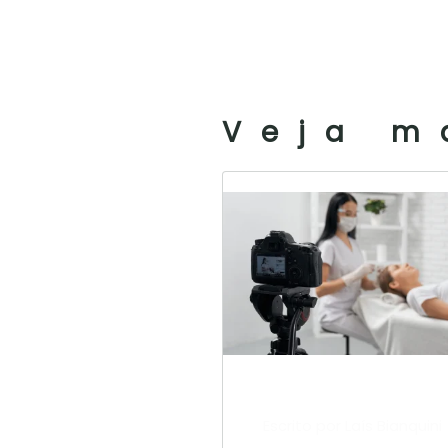
Veja m
Escrito por Laís Bianquini