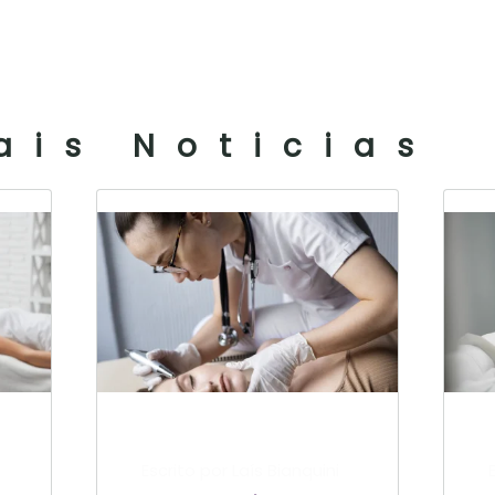
ais Noticias
Escrito por Laís Bianquini