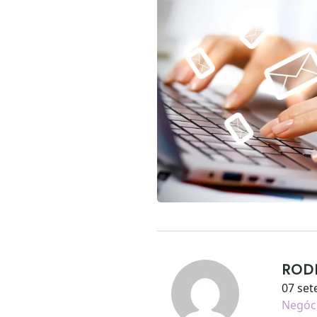
ROD
07 set
Negóc