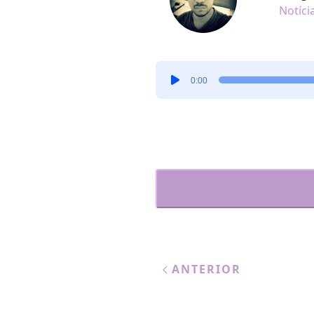
Notíci
Tocador
0:00
de
áudio
ANTERIOR