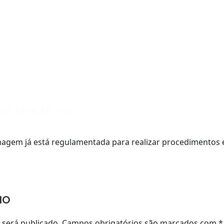
DE 2018 ÀS 17:01
magem já está regulamentada para realizar procedimentos e
IO
o será publicado. Campos obrigatórios são marcados com
*