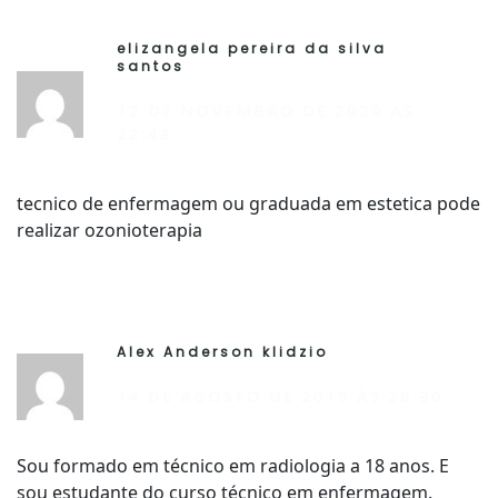
elizangela pereira da silva
R
santos
12 DE NOVEMBRO DE 2020 ÀS
22:48
tecnico de enfermagem ou graduada em estetica pode
realizar ozonioterapia
Alex Anderson klidzio
R
14 DE AGOSTO DE 2019 ÀS 20:30
Sou formado em técnico em radiologia a 18 anos. E
sou estudante do curso técnico em enfermagem.