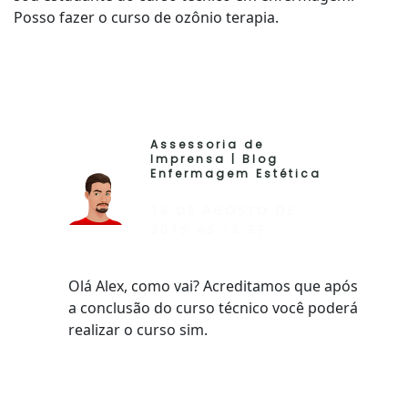
Posso fazer o curso de ozônio terapia.
Assessoria de
RESP
Imprensa | Blog
Enfermagem Estética
16 DE AGOSTO DE
2019 ÀS 18:37
Olá Alex, como vai? Acreditamos que após
a conclusão do curso técnico você poderá
realizar o curso sim.