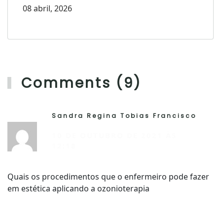
08 abril, 2026
Comments (9)
Sandra Regina Tobias Francisco
R
10 DE OUTUBRO DE 2021 ÀS
12:18
Quais os procedimentos que o enfermeiro pode fazer
em estética aplicando a ozonioterapia