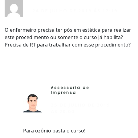
R
24 DE JULHO DE 2019 ÀS 17:19
O enfermeiro precisa ter pós em estética para realizar
este procedimento ou somente o curso já habilita?
Precisa de RT para trabalhar com esse procedimento?
Assessoria de
RESP
Imprensa
25 DE JULHO DE 2019
ÀS 20:00
Para ozônio basta o curso!