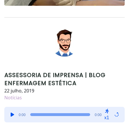
ASSESSORIA DE IMPRENSA | BLOG
ENFERMAGEM ESTÉTICA
22 julho, 2019
Notícias
Tocador
0:00
0:00
de
x1
áudio