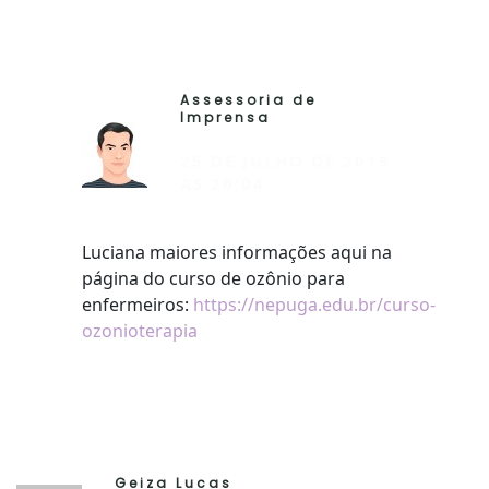
Assessoria de
RESP
Imprensa
25 DE JULHO DE 2019
ÀS 20:04
Luciana maiores informações aqui na
página do curso de ozônio para
enfermeiros:
https://nepuga.edu.br/curso-
ozonioterapia
Geiza Lucas