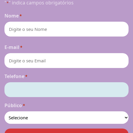
"
" indica campos obrigatórios
*
Nome
*
Nome
E-mail
*
Telefone
*
Público
*