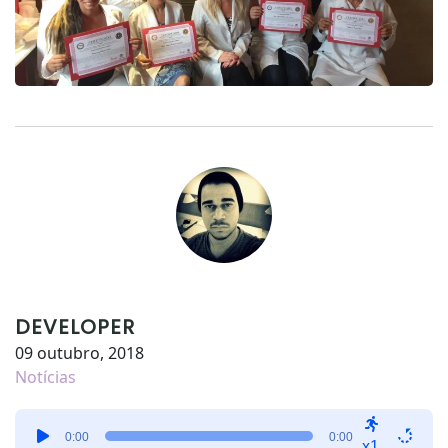
DEVELOPER
09 outubro, 2018
Notícias
Tocador
0:00
0:00
de
x1