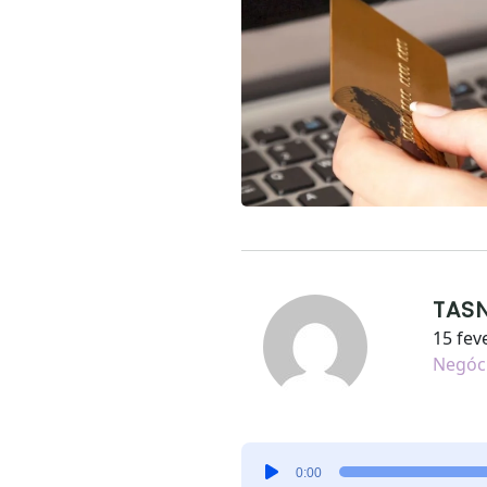
TAS
15 fev
Negóc
Tocador
0:00
de