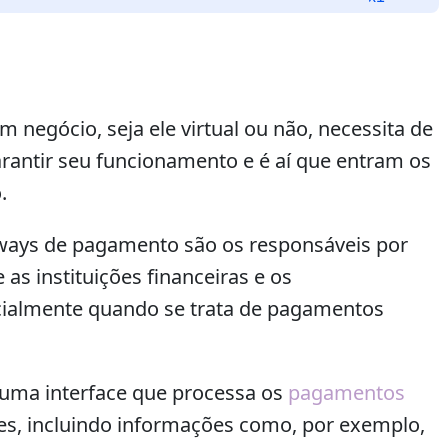
as
setas
para
cima
ou
para
negócio, seja ele virtual ou não, necessita de
baixo
rantir seu funcionamento e é aí que entram os
para
.
aumentar
ou
eways de pagamento são os responsáveis por
diminuir
o
as instituições financeiras e os
volume.
cialmente quando se trata de pagamentos
e uma interface que processa os
pagamentos
tes, incluindo informações como, por exemplo,