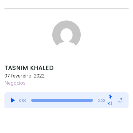
TASNIM KHALED
07 fevereiro, 2022
Negócios
Tocador
0:00
0:00
de
x1
áudio