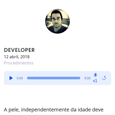
DEVELOPER
12 abril, 2018
Procedimentos
Tocador
0:00
0:00
de
x1
áudio
A pele, independentemente da idade deve