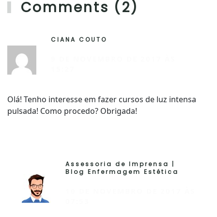
Comments (2)
CIANA COUTO
R
9 DE NOVEMBRO DE 2017 ÀS
15:27
Olá! Tenho interesse em fazer cursos de luz intensa
pulsada! Como procedo? Obrigada!
Assessoria de Imprensa |
R
Blog Enfermagem Estética
10 DE NOVEMBRO DE 2017 ÀS
07:53