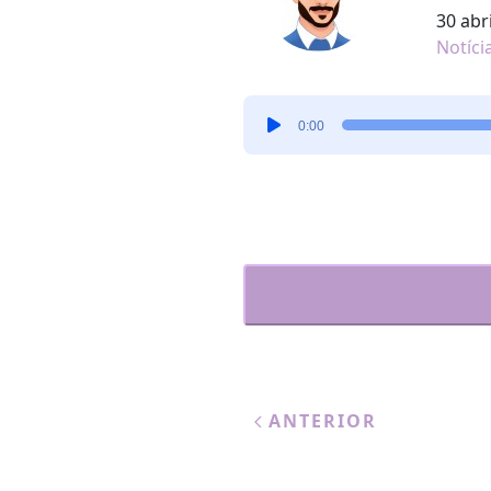
30 abr
Notíci
Tocador
0:00
de
áudio
ANTERIOR