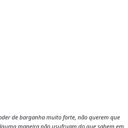
ou
diminuir
o
volume.
der de barganha muito forte, não querem que
e alguma maneira não usufruam do que sabem em