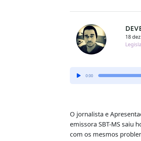
DEV
18 de
Legisl
Tocador
0:00
de
áudio
O jornalista e Apresen
emissora SBT-MS saiu ho
com os mesmos problema