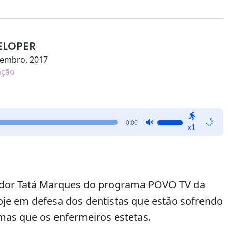
ELOPER
zembro, 2017
ação
Use
0:00
x1
as
setas
para
cima
ou
tador Tatá Marques do programa POVO TV da
para
je em defesa dos dentistas que estão sofrendo
baixo
s que os enfermeiros estetas.
para
aumentar