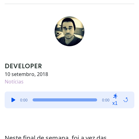
DEVELOPER
10 setembro, 2018
Notícias
Tocador
0:00
0:00
de
x1
áudio
Neste final de semana, foi a vez das