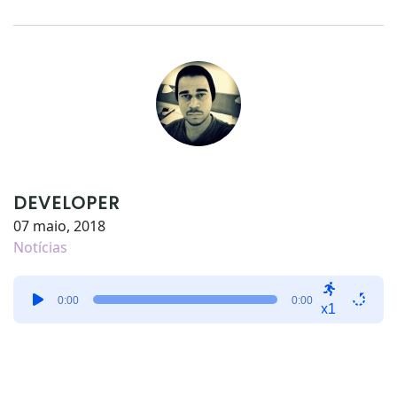
DEVELOPER
07 maio, 2018
Notícias
Tocador
0:00
0:00
de
x1
áudio