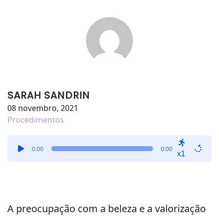
SARAH SANDRIN
08 novembro, 2021
Procedimentos
Tocador
0:00
0:00
de
x1
áudio
A preocupação com a beleza e a valorização